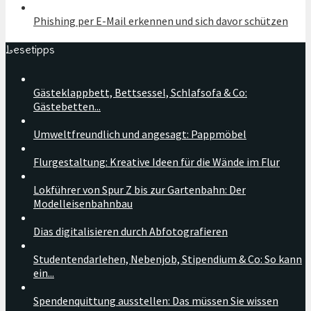
Phishing per E-Mail erkennen und sich davor schützen
Lesetipps
Gästeklappbett, Bettsessel, Schlafsofa & Co:
Gästebetten...
Umweltfreundlich und angesagt: Pappmöbel
Flurgestaltung: Kreative Ideen für die Wände im Flur
Lokführer von Spur Z bis zur Gartenbahn: Der
Modelleisenbahnbau
Dias digitalisieren durch Abfotografieren
Studentendarlehen, Nebenjob, Stipendium & Co: So kann
ein...
Spendenquittung ausstellen: Das müssen Sie wissen