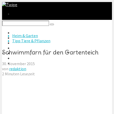
Heim & Garten
Heim & Garten
Radeln & Wandern
Tipp Tiere & Pflanzen
Tiere & Reiten
Basteln & DIY
Schwimmfarn für den Gartenteich
Technik & Games
Autos & Motoren
Reise & Freizeit
30. November 2015
von
redaktion
2 Minuten Lesezeit