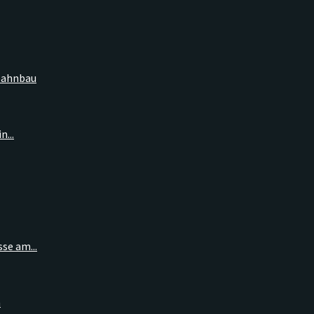
nbahnbau
...
se am...
n