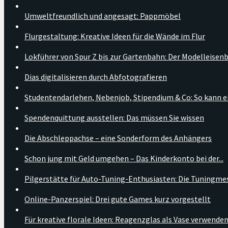
Umweltfreundlich und angesagt: Pappmöbel
Flurgestaltung: Kreative Ideen für die Wände im Flur
Lokführer von Spur Z bis zur Gartenbahn: Der Modelleise
Dias digitalisieren durch Abfotografieren
Studentendarlehen, Nebenjob, Stipendium & Co: So kann ein
Spendenquittung ausstellen: Das müssen Sie wissen
Die Abschleppachse – eine Sonderform des Anhängers
Schon jung mit Geld umgehen – Das Kinderkonto bei der...
Pilgerstätte für Auto-Tuning-Enthusiasten: Die Tuningmes
Online-Panzerspiel: Drei gute Games kurz vorgestellt
Für kreative florale Ideen: Reagenzglas als Vase verwende