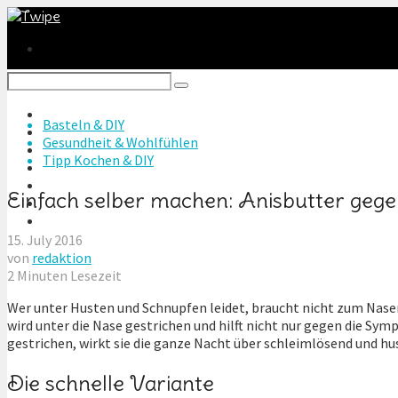
Heim & Garten
Basteln & DIY
Radeln & Wandern
Gesundheit & Wohlfühlen
Tiere & Reiten
Tipp Kochen & DIY
Basteln & DIY
Technik & Games
Einfach selber machen: Anisbutter geg
Autos & Motoren
Reise & Freizeit
15. July 2016
von
redaktion
2 Minuten Lesezeit
Wer unter Husten und Schnupfen leidet, braucht nicht zum Nasens
wird unter die Nase gestrichen und hilft nicht nur gegen die S
gestrichen, wirkt sie die ganze Nacht über schleimlösend und hu
Die schnelle Variante