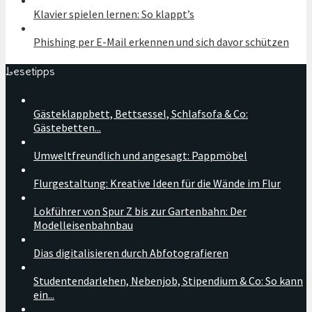
Klavier spielen lernen: So klappt’s
Phishing per E-Mail erkennen und sich davor schützen
Lesetipps
Gästeklappbett, Bettsessel, Schlafsofa & Co:
Gästebetten...
Umweltfreundlich und angesagt: Pappmöbel
Flurgestaltung: Kreative Ideen für die Wände im Flur
Lokführer von Spur Z bis zur Gartenbahn: Der
Modelleisenbahnbau
Dias digitalisieren durch Abfotografieren
Studentendarlehen, Nebenjob, Stipendium & Co: So kann
ein...