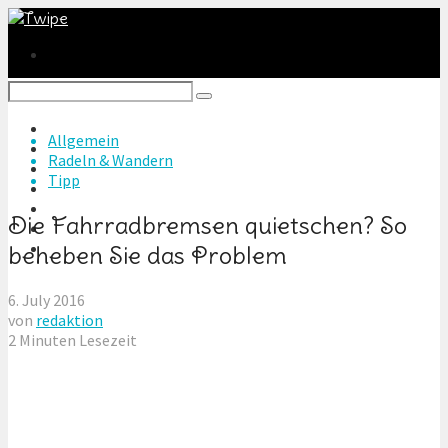
Heim & Garten
Allgemein
Radeln & Wandern
Radeln & Wandern
Tiere & Reiten
Tipp
Basteln & DIY
Technik & Games
Die Fahrradbremsen quietschen? So
Autos & Motoren
Reise & Freizeit
beheben Sie das Problem
6. July 2016
von
redaktion
2 Minuten Lesezeit