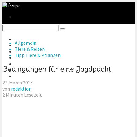
Heim & Garten
Allgemein
Radeln & Wandern
Tiere & Reiten
Tiere & Reiten
Tipp Tiere & Pflanzen
Basteln & DIY
Technik & Games
Bedingungen für eine Jagdpacht
Autos & Motoren
Reise & Freizeit
27. March 2015
von
redaktion
2 Minuten Lesezeit