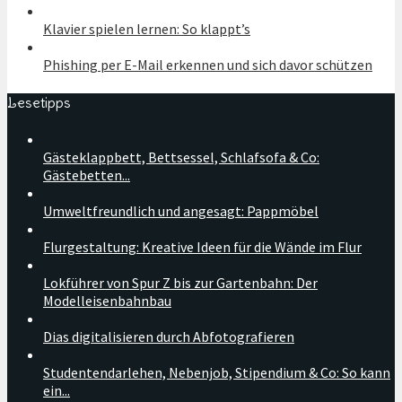
Klavier spielen lernen: So klappt’s
Phishing per E-Mail erkennen und sich davor schützen
Lesetipps
Gästeklappbett, Bettsessel, Schlafsofa & Co:
Gästebetten...
Umweltfreundlich und angesagt: Pappmöbel
Flurgestaltung: Kreative Ideen für die Wände im Flur
Lokführer von Spur Z bis zur Gartenbahn: Der
Modelleisenbahnbau
Dias digitalisieren durch Abfotografieren
Studentendarlehen, Nebenjob, Stipendium & Co: So kann
ein...