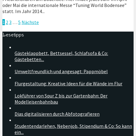
oder Mai die internationale Messe “Tuning World Bodensee”
statt. Im Jahr 2014...
1
2
3
…
5
Nächste
Lesetipps
Gästeklappbett, Bettsessel, Schlafsofa & Co:
Gästebetten...
Umweltfreundlich und angesagt: Pappmöbel
Flurgestaltung: Kreative Ideen für die Wände im Flur
Lokführer von Spur Z bis zur Gartenbahn: Der
Modelleisenbahnbau
Dias digitalisieren durch Abfotografieren
Studentendarlehen, Nebenjob, Stipendium & Co: So kann
ein...