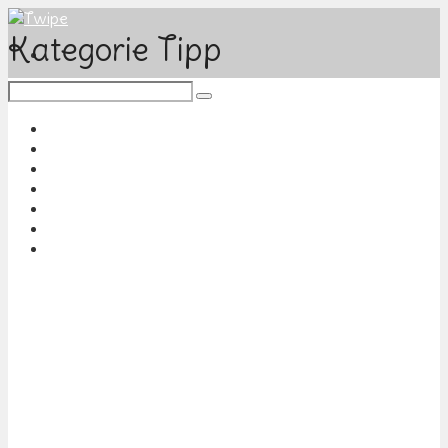
Kategorie Tipp
Heim & Garten
Radeln & Wandern
Tiere & Reiten
Basteln & DIY
Technik & Games
Autos & Motoren
Reise & Freizeit